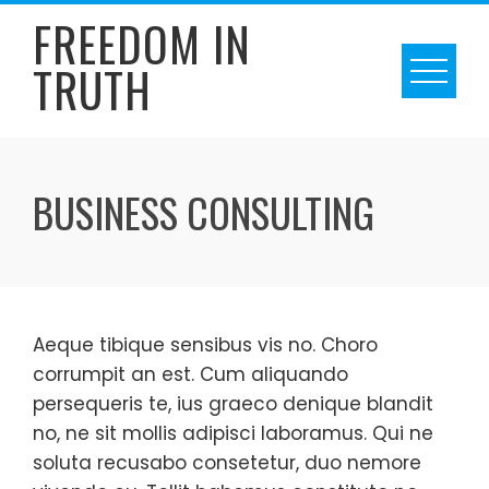
Skip
FREEDOM IN
to
TRUTH
content
BUSINESS CONSULTING
Aeque tibique sensibus vis no. Choro
corrumpit an est. Cum aliquando
persequeris te, ius graeco denique blandit
no, ne sit mollis adipisci laboramus. Qui ne
soluta recusabo consetetur, duo nemore